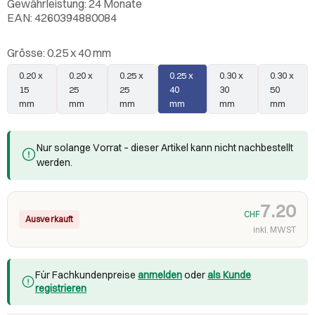
Gewährleistung: 24 Monate
EAN: 4260394880084
Grösse:
0.25 x 40 mm
0.20 x
0.20 x
0.25 x
0.25 x
0.30 x
0.30 x
15
25
25
40
30
50
mm
mm
mm
mm
mm
mm
Nur solange Vorrat – dieser Artikel kann nicht nachbestellt
werden.
7.20
CHF
Ausverkauft
inkl. MWST
Für Fachkundenpreise
anmelden
oder
als Kunde
registrieren