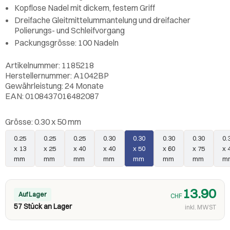
Kopflose Nadel mit dickem, festem Griff
Dreifache Gleitmittelummantelung und dreifacher
Polierungs- und Schleifvorgang
Packungsgrösse: 100 Nadeln
Artikelnummer: 1185218
Herstellernummer: A1042BP
Gewährleistung: 24 Monate
EAN: 0108437016482087
Grösse:
0.30 x 50 mm
0.25
0.25
0.25
0.30
0.30
0.30
0.30
0.
x 13
x 25
x 40
x 40
x 50
x 60
x 75
x 
mm
mm
mm
mm
mm
mm
mm
m
13.90
Auf Lager
CHF
57 Stück an Lager
inkl. MWST