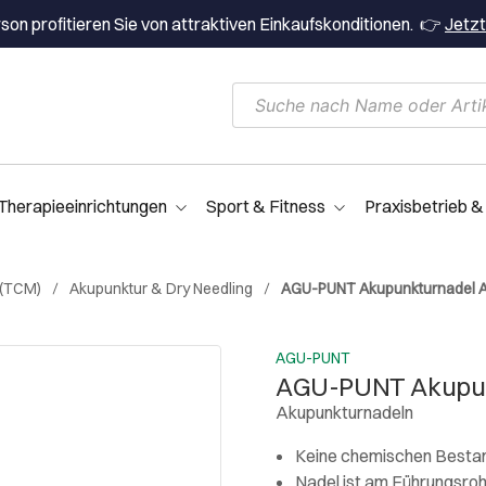
on profitieren Sie von attraktiven Einkaufskonditionen. 👉
Jetzt
Therapieeinrichtungen
Sport & Fitness
Praxisbetrieb &
 (TCM)
Akupunktur & Dry Needling
AGU-PUNT Akupunkturnadel AP
AGU-PUNT
AGU-PUNT Akupunk
Akupunkturnadeln
Keine chemischen Bestan
Nadel ist am Führungsroh