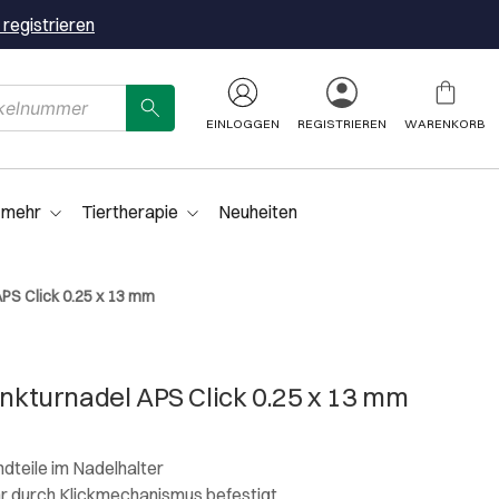
 registrieren
EINLOGGEN
REGISTRIEREN
WARENKORB
 mehr
Tiertherapie
Neuheiten
S Click 0.25 x 13 mm
turnadel APS Click 0.25 x 13 mm
dteile im Nadelhalter
r durch Klickmechanismus befestigt