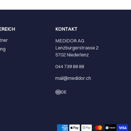
EREICH
KONTAKT
tner
MEDiDOR AG
Lenzburgerstrasse 2
ung
5702 Niederlenz
r
044 739 88 88
mail@medidor.ch
DE