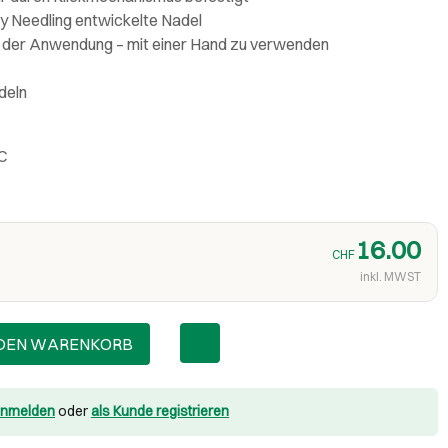
Dry Needling entwickelte Nadel
in der Anwendung – mit einer Hand zu verwenden
deln
C
16.00
CHF
inkl. MWST
 DEN WARENKORB
nmelden
oder
als Kunde registrieren