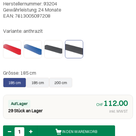
Herstellernummer: 93204
Gewährleistung: 24 Monate
EAN: 7613005097208
Variante:
anthrazit
Grösse:
185 cm
185 cm
185 cm
200 cm
112.00
Auf Lager
CHF
29 Stück an Lager
inkl. MWST
Anzahl
IN DEN WARENKORB