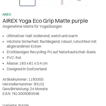
AIREX
AIREX Yoga Eco Grip Matte purple
Angenehme Matte für Yogaübungen
Ultimativer Halt: isolierend, weich und warm
Höchste Sicherheit: flachliegend, robust, rutschfest mit
abgerundeten Ecken
Erstklassiges Recycling-PU auf Naturkautschuk-Basis
PVC-frei
Masse: 183 x 61 x 0.4 cm
Designed in Switzerland
Artikelnummer: 1193355
Herstellernummer: 93101
Gewährleistung: 24 Monate
EAN: 7613005083546
Variante:
Purple