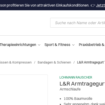
on profitieren Sie von attraktiven Einkaufskonditionen. 👉
Jetzt
Therapieeinrichtungen
Sport & Fitness
Praxisbetrieb &
nkissen & Kompressen
Bandagen & Schienen
L&R Armtragegurt 
LOHMANN RAUSCHER
L&R Armtragegurt
Armschlaufe
100% Baumwolle
Sehr angenehm, dank we