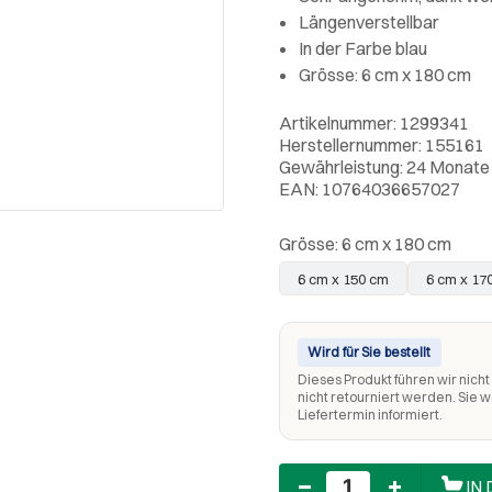
Längenverstellbar
In der Farbe blau
Grösse: 6 cm x 180 cm
Artikelnummer: 1299341
Herstellernummer: 155161
Gewährleistung: 24 Monate
EAN: 10764036657027
Grösse:
6 cm x 180 cm
6 cm x 150 cm
6 cm x 17
Wird für Sie bestellt
Dieses Produkt führen wir nicht 
nicht retourniert werden. Sie 
Liefertermin informiert.
Anzahl
IN