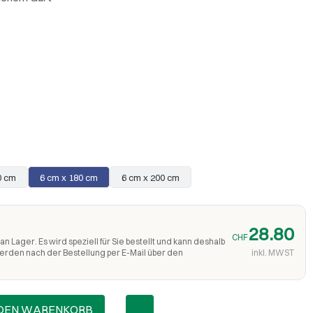
0 cm
6 cm x 180 cm
6 cm x 200 cm
28.80
CHF
an Lager. Es wird speziell für Sie bestellt und kann deshalb
werden nach der Bestellung per E-Mail über den
inkl. MWST
 DEN WARENKORB