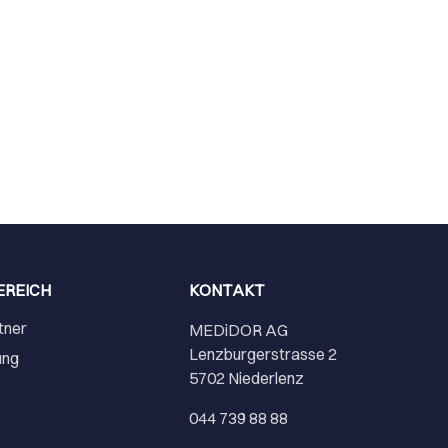
EREICH
KONTAKT
tner
MEDiDOR AG
Lenzburgerstrasse 2
ung
5702 Niederlenz
r
044 739 88 88