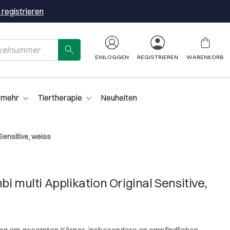
 registrieren
EINLOGGEN
REGISTRIEREN
WARENKORB
 mehr
Tiertherapie
Neuheiten
Sensitive, weiss
i multi Applikation Original Sensitive,
ng am gesamten Körper, insbesondere an empfindlichen