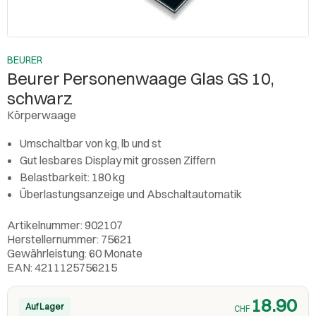
BEURER
Beurer Personenwaage Glas GS 10,
schwarz
Körperwaage
Umschaltbar von kg, lb und st
Gut lesbares Display mit grossen Ziffern
Belastbarkeit: 180 kg
Überlastungsanzeige und Abschaltautomatik
Artikelnummer: 902107
Herstellernummer: 75621
Gewährleistung: 60 Monate
EAN: 4211125756215
18.90
Auf Lager
CHF