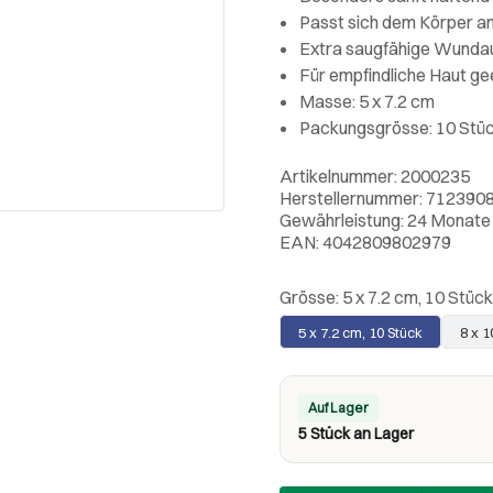
Passt sich dem Körper a
Extra saugfähige Wunda
Für empfindliche Haut ge
Masse: 5 x 7.2 cm
Packungsgrösse: 10 Stü
Artikelnummer: 2000235
Herstellernummer: 712390
Gewährleistung: 24 Monate
EAN: 4042809802979
Grösse:
5 x 7.2 cm, 10 Stück
5 x 7.2 cm, 10 Stück
8 x 1
Auf Lager
5 Stück an Lager