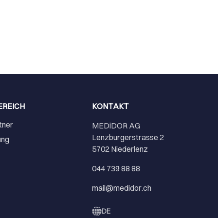
EREICH
KONTAKT
tner
MEDiDOR AG
Lenzburgerstrasse 2
ung
5702 Niederlenz
r
044 739 88 88
mail@medidor.ch
DE