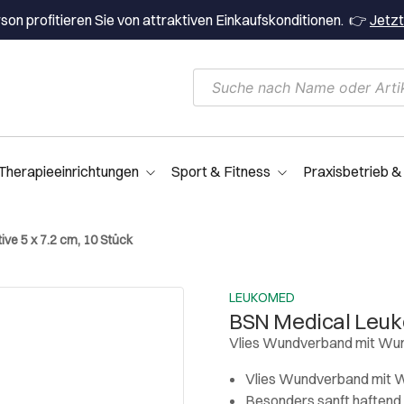
on profitieren Sie von attraktiven Einkaufskonditionen. 👉
Jetzt
Therapieeinrichtungen
Sport & Fitness
Praxisbetrieb &
ve 5 x 7.2 cm, 10 Stück
LEUKOMED
BSN Medical Leuko
Vlies Wundverband mit Wu
Vlies Wundverband mit 
Besonders sanft haftend