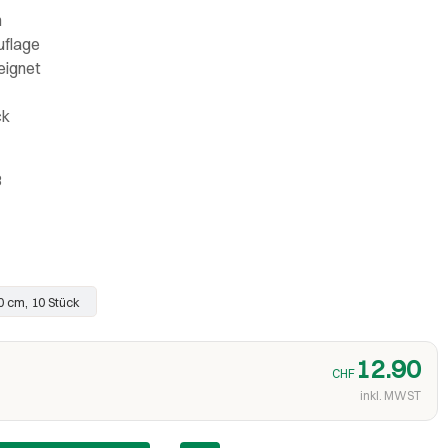
n
uflage
eignet
ck
8
0 cm, 10 Stück
12.90
CHF
inkl. MWST