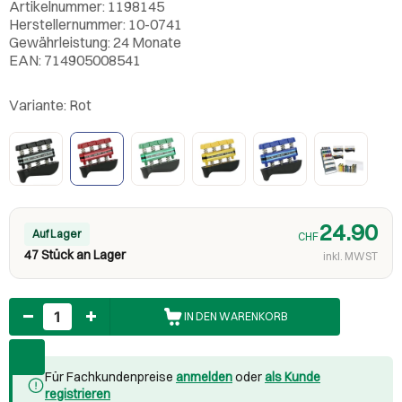
Artikelnummer: 1198145
Herstellernummer: 10-0741
Gewährleistung: 24 Monate
EAN: 714905008541
Variante:
Rot
24.90
Auf Lager
CHF
47 Stück an Lager
inkl. MWST
Anzahl
IN DEN WARENKORB
Für Fachkundenpreise
anmelden
oder
als Kunde
registrieren