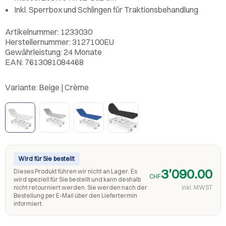
Inkl. Sperrbox und Schlingen für Traktionsbehandlung
Artikelnummer: 1233030
Herstellernummer: 3127100EU
Gewährleistung: 24 Monate
EAN: 7613081084468
Variante:
Beige | Crème
Wird für Sie bestellt
3'090.00
Dieses Produkt führen wir nicht an Lager. Es
CHF
wird speziell für Sie bestellt und kann deshalb
nicht retourniert werden. Sie werden nach der
inkl. MWST
Bestellung per E-Mail über den Liefertermin
informiert.