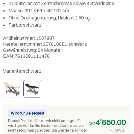
4 Laufrollen mit Zentralbremse sowie 4 Standbeine
Masse: 201 x 69 x 49-101 cm
Ohne Drainagestellung, Hublast: 150 kg
Farbe: schwarz
Artikelnummer: 1507987
Herstellernummer: 3576108EU schwarz
Gewährleistung: 24 Monate
EAN: 7613081111478
Variante:
schwarz
Wird für Sie bestellt
4'650.00
Dieses Produkt führen wir nicht an Lager. Es
CHF
wird speziell für Sie bestellt und kann deshalb
nicht retourniert werden. Sie werden nach der
inkl. MWST