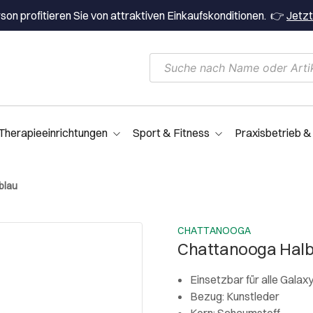
on profitieren Sie von attraktiven Einkaufskonditionen. 👉
Jetzt
Therapieeinrichtungen
Sport & Fitness
Praxisbetrieb &
blau
CHATTANOOGA
Chattanooga Halb
Einsetzbar für alle Galax
Bezug: Kunstleder
Kern: Schaumstoff