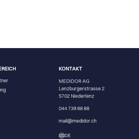
EREICH
KONTAKT
tner
MEDiDOR AG
Lenzburgerstrasse 2
ung
5702 Niederlenz
r
044 739 88 88
mail@medidor.ch
DE