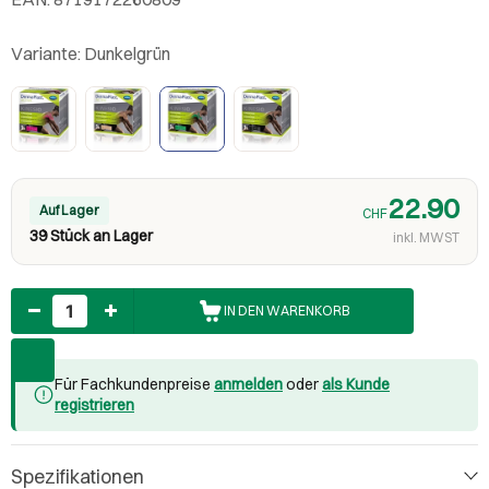
Variante:
Dunkelgrün
22.90
Auf Lager
CHF
39 Stück an Lager
inkl. MWST
Anzahl
IN DEN WARENKORB
Für Fachkundenpreise
anmelden
oder
als Kunde
registrieren
Spezifikationen