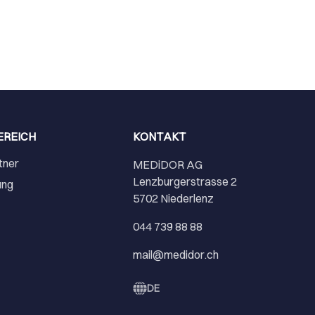
EREICH
KONTAKT
tner
MEDiDOR AG
Lenzburgerstrasse 2
ung
5702 Niederlenz
r
044 739 88 88
mail@medidor.ch
DE