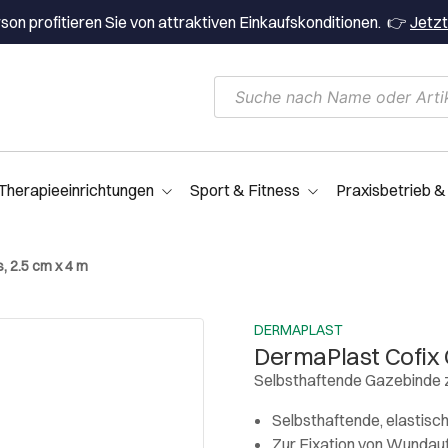
on profitieren Sie von attraktiven Einkaufskonditionen. 👉
Jetzt
Therapieeinrichtungen
Sport & Fitness
Praxisbetrieb &
, 2.5 cm x 4 m
DERMAPLAST
DermaPlast Cofix 
Selbsthaftende Gazebinde 
Selbsthaftende, elastis
Zur Fixation von Wundau