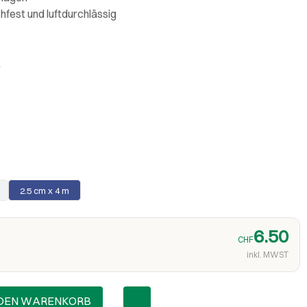
fest und luftdurchlässig
k
2.5 cm x 4 m
6.50
CHF
inkl. MWST
 DEN WARENKORB