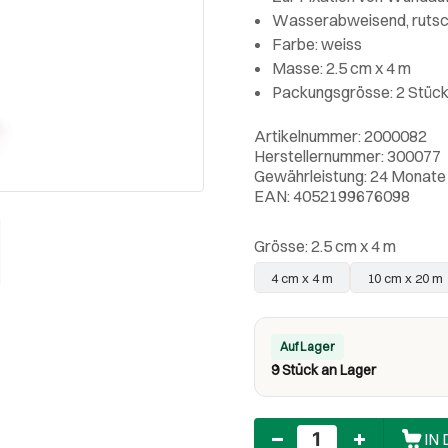
Wasserabweisend, rutsch
Farbe: weiss
Masse: 2.5 cm x 4 m
Packungsgrösse: 2 Stüc
Artikelnummer: 2000082
Herstellernummer: 300077
Gewährleistung: 24 Monate
EAN: 4052199676098
Grösse:
2.5 cm x 4 m
4 cm x 4 m
10 cm x 20 m
Auf Lager
9 Stück an Lager
Anzahl
IN