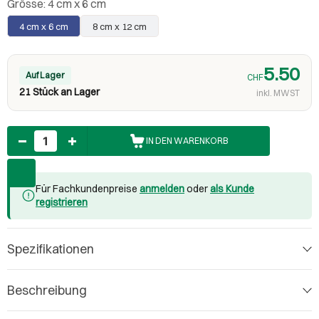
Grösse:
4 cm x 6 cm
4 cm x 6 cm
8 cm x 12 cm
5.50
Auf Lager
CHF
21 Stück an Lager
inkl. MWST
Anzahl
IN DEN WARENKORB
Für Fachkundenpreise
anmelden
oder
als Kunde
registrieren
Spezifikationen
Beschreibung