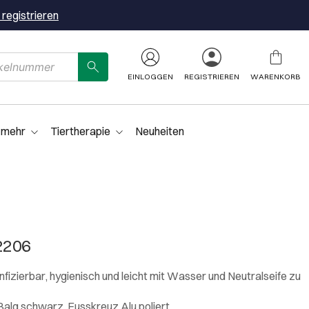
 registrieren
EINLOGGEN
REGISTRIEREN
WARENKORB
 mehr
Tiertherapie
Neuheiten
2206
izierbar, hygienisch und leicht mit Wasser und Neutralseife zu
alg schwarz, Fusskreuz Alu poliert