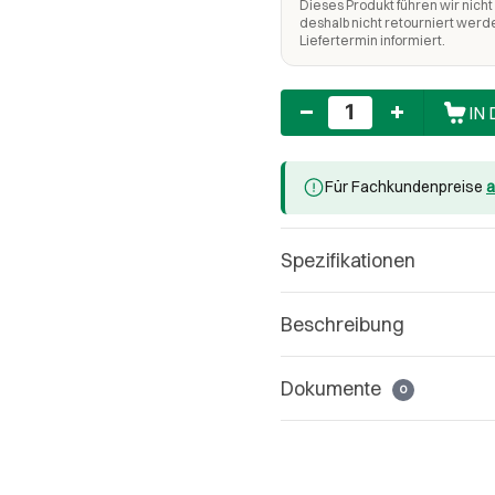
Dieses Produkt führen wir nicht 
deshalb nicht retourniert werd
Liefertermin informiert.
Anzahl
IN
Für Fachkundenpreise
a
Spezifikationen
Beschreibung
Dokumente
0