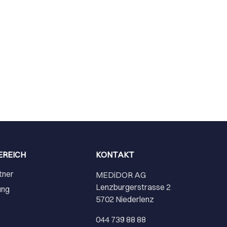
EREICH
KONTAKT
tner
MEDiDOR AG
Lenzburgerstrasse 2
ung
5702 Niederlenz
r
044 739 88 88