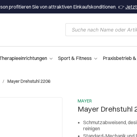
on profitieren Sie von attraktiven Einkaufskonditionen. 👉
Jetzt
Therapieeinrichtungen
Sport & Fitness
Praxisbetrieb &
Mayer Drehstuhl 2206
MAYER
Mayer Drehstuhl 
Schmutzabweisend, desinf
reinigen
Standard-Mechanik und B