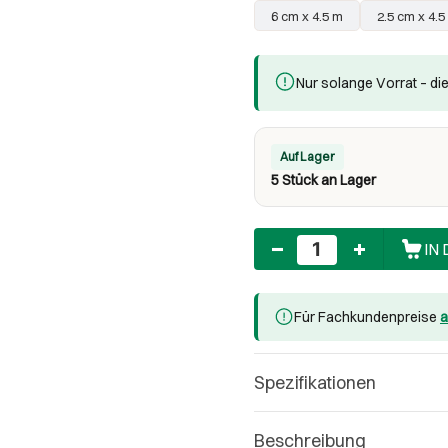
6 cm x 4.5 m
2.5 cm x 4.5
Nur solange Vorrat – die
Auf Lager
5 Stück an Lager
Anzahl
IN
Für Fachkundenpreise
a
Spezifikationen
Beschreibung