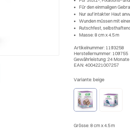
Für den einmaligen Gebr
Nur auf intakter Haut a
Wunden müssen mit ein
Rutschfest, selbsthaftend
Masse: 8 cm x 4.5 m
Artikelnummer: 1193258
Herstellernummer: 109755
Gewährleistung: 24 Monate
EAN: 4004221007257
Variante:
beige
Grösse:
8 cm x 4.5 m