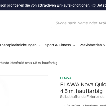
on profitieren Sie von attraktiven Einkaufskonditionen. 👉
Jetzt
Therapieeinrichtungen
Sport & Fitness
Praxisbetrieb &
nde latexfrei 8 cm x 4.5 m, hautfarbig
FLAWA
FLAWA Nova Quick 
4.5 m, hautfarbig
Selbsthaftende Fixierbinde
Für Stütz-, Fixations- u