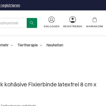
 registrieren
EINLOGGEN
REGISTRIEREN
WARENKORB
 mehr
Tiertherapie
Neuheiten
kohäsive Fixierbinde latexfrei 8 cm x
nd Entlastungsverbände