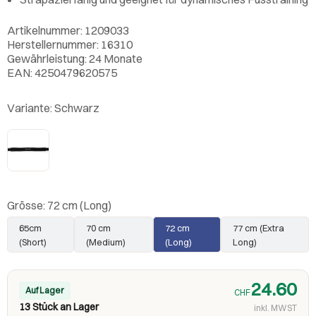
Artikelnummer: 1209033
Herstellernummer: 16310
Gewährleistung: 24 Monate
EAN: 4250479620575
Variante:
Schwarz
Grösse:
72 cm (Long)
65cm
70 cm
72 cm
77 cm (Extra
(Short)
(Medium)
(Long)
Long)
24.60
Auf Lager
CHF
13 Stück an Lager
inkl. MWST