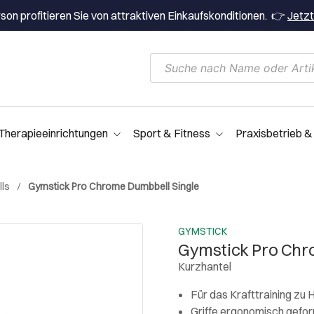
on profitieren Sie von attraktiven Einkaufskonditionen. 👉
Jetzt
Therapieeinrichtungen
Sport & Fitness
Praxisbetrieb &
lls
Gymstick Pro Chrome Dumbbell Single
GYMSTICK
Gymstick Pro Chr
Kurzhantel
Für das Krafttraining zu 
Griffe ergonomisch gefo