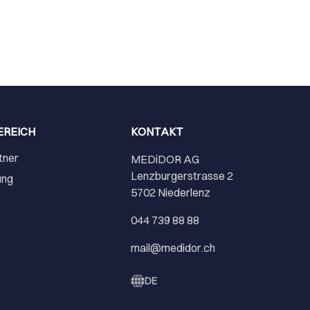
EREICH
KONTAKT
tner
MEDiDOR AG
Lenzburgerstrasse 2
ung
5702 Niederlenz
r
044 739 88 88
mail@medidor.ch
DE