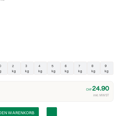
0
2
3
4
5
6
7
8
9
g
kg
kg
kg
kg
kg
kg
kg
kg
24.90
CHF
inkl. MWST
 DEN WARENKORB