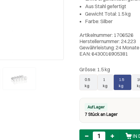
Aus Stahl gefertigt
Gewicht Total: 1.5 kg
Farbe: Silber
Artikelnummer: 1706526
Herstellernummer: 24.223
Gewährleistung: 24 Monate
EAN: 6430016905381
Grösse:
1.5 kg
0.5
1
1.5
1
kg
kg
kg
k
Auf Lager
7 Stück an Lager
Anzahl
IN