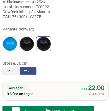
Artikelnummer: 1417524
Herstellernummer: F00922
Gewährleistung: 24 Monate
EAN: 7613081103275
Variante:
schwarz
Grösse:
75 cm
65 cm
75 cm
22.00
Auf Lager
CHF
9 Stück an Lager
inkl. MWST
Anzahl
IN DEN WARENKORB