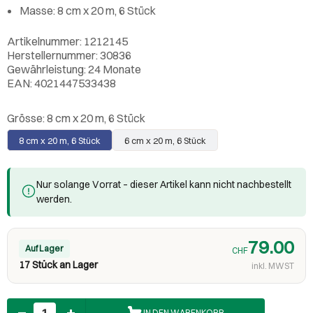
Masse: 8 cm x 20 m, 6 Stück
Artikelnummer: 1212145
Herstellernummer: 30836
Gewährleistung: 24 Monate
EAN: 4021447533438
Grösse:
8 cm x 20 m, 6 Stück
8 cm x 20 m, 6 Stück
6 cm x 20 m, 6 Stück
Nur solange Vorrat – dieser Artikel kann nicht nachbestellt
werden.
79.00
Auf Lager
CHF
17 Stück an Lager
inkl. MWST
Anzahl
IN DEN WARENKORB