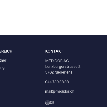
EREICH
KONTAKT
tner
MEDiDOR AG
Lenzburgerstrasse 2
ung
5702 Niederlenz
r
044 739 88 88
mail@medidor.ch
DE