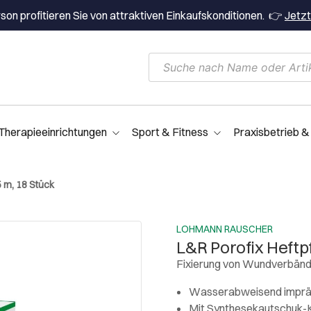
on profitieren Sie von attraktiven Einkaufskonditionen. 👉
Jetzt
Therapieeinrichtungen
Sport & Fitness
Praxisbetrieb &
5 m, 18 Stück
LOHMANN RAUSCHER
L&R Porofix Heftpf
Fixierung von Wundverbänd
Wasserabweisend imprä
Mit Synthesekautschuk-K