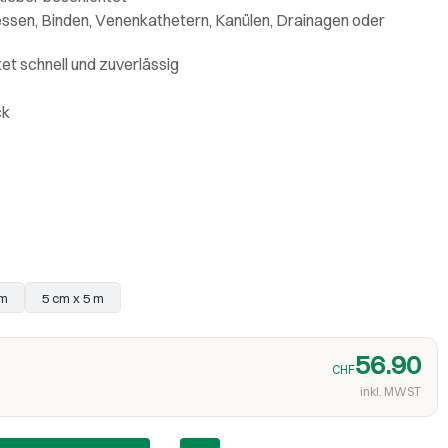
ssen, Binden, Venenkathetern, Kanülen, Drainagen oder
tet schnell und zuverlässig
ck
 m
5 cm x 5 m
56.90
CHF
inkl. MWST