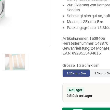
Zur Fixierung von Kompre
Sonden
Schmiegt sich gut an, haf
Masse: 1.25 cm x 5 m
Packungsgrösse: 18 Stü
Artikelnummer: 1539405
Herstellernummer: 143870
Gewährleistung: 24 Monate
EAN: 6926515464615
Grösse:
1.25 cm x 5 m
1.25 cm x 5 m
2.5 cm x 5
Auf Lager
2 Stück an Lager