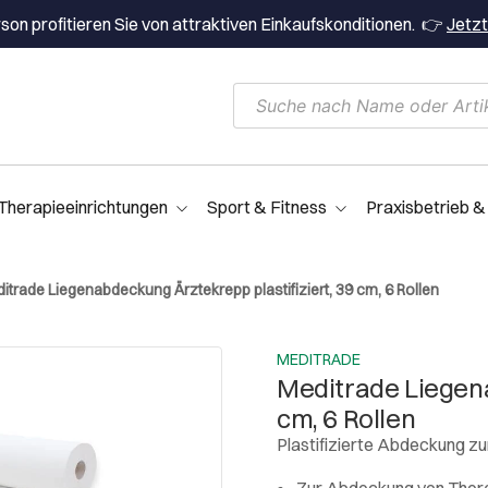
on profitieren Sie von attraktiven Einkaufskonditionen. 👉
Jetzt
Therapieeinrichtungen
Sport & Fitness
Praxisbetrieb &
itrade Liegenabdeckung Ärztekrepp plastifiziert, 39 cm, 6 Rollen
MEDITRADE
Meditrade Liegena
cm, 6 Rollen
Plastifizierte Abdeckung z
Zur Abdeckung von Therap