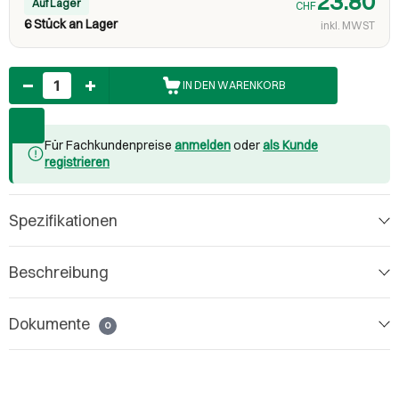
23.80
Auf Lager
CHF
6 Stück an Lager
inkl. MWST
Anzahl
IN DEN WARENKORB
Für Fachkundenpreise
anmelden
oder
als Kunde
registrieren
Spezifikationen
Beschreibung
Dokumente
0