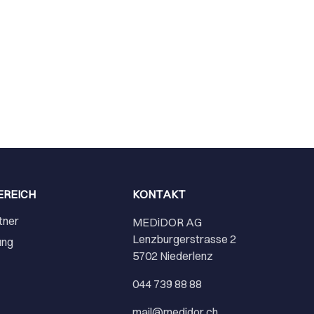
EREICH
KONTAKT
tner
MEDiDOR AG
Lenzburgerstrasse 2
ung
5702 Niederlenz
r
044 739 88 88
mail@medidor.ch