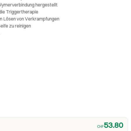
lymerverbindung hergestellt
 die Triggertherapie
im Lösen von Verkrampfungen
eife zu reinigen
k
53.80
CHF