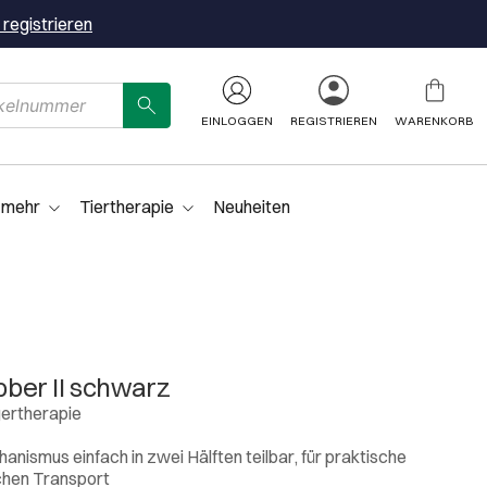
 registrieren
EINLOGGEN
REGISTRIEREN
WARENKORB
 mehr
Tiertherapie
Neuheiten
er II schwarz
gertherapie
nismus einfach in zwei Hälften teilbar, für praktische
chen Transport