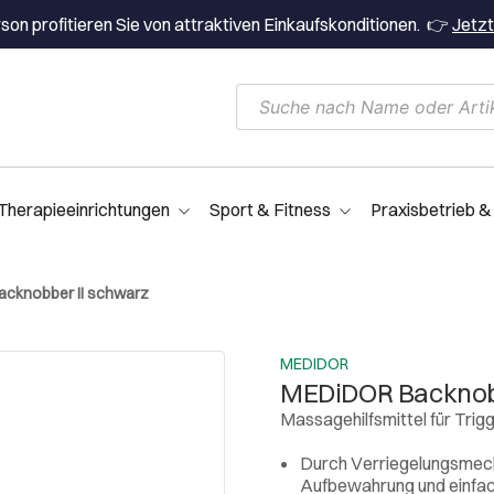
on profitieren Sie von attraktiven Einkaufskonditionen. 👉
Jetzt
Therapieeinrichtungen
Sport & Fitness
Praxisbetrieb &
cknobber II schwarz
MEDIDOR
MEDiDOR Backnobb
Massagehilfsmittel für Trig
Durch Verriegelungsmecha
Aufbewahrung und einfa