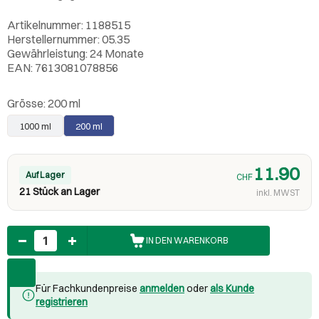
Artikelnummer: 1188515
Herstellernummer: 05.35
Gewährleistung: 24 Monate
EAN: 7613081078856
Grösse:
200 ml
1000 ml
200 ml
11.90
Auf Lager
CHF
21 Stück an Lager
inkl. MWST
Anzahl
IN DEN WARENKORB
Für Fachkundenpreise
anmelden
oder
als Kunde
registrieren