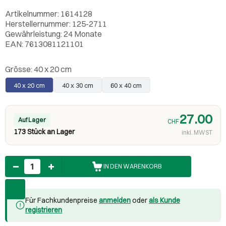
Artikelnummer: 1614128
Herstellernummer: 125-2711
Gewährleistung: 24 Monate
EAN: 7613081121101
Grösse:
40 x 20 cm
40 x 20 cm
40 x 30 cm
60 x 40 cm
27.00
Auf Lager
CHF
173 Stück an Lager
inkl. MWST
Anzahl
IN DEN WARENKORB
Für Fachkundenpreise
anmelden
oder
als Kunde
registrieren