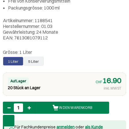
Frei von Konservierungsmitteln
Packungsgrösse: 1000 ml
Artikelnummer: 1188541
Herstellernummer: 01.03
Gewährleistung: 24 Monate
EAN: 7613081079112
Grösse:
1 Liter
1 Liter
5 Liter
16.90
Auf Lager
CHF
20 Stück an Lager
inkl. MWST
Anzahl
IN DEN WARENKORB
Für Fachkundenpreise
anmelden
oder
als Kunde