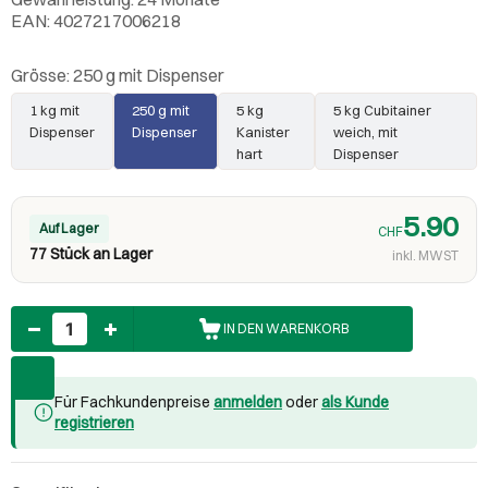
EAN: 4027217006218
Grösse:
250 g mit Dispenser
1 kg mit
250 g mit
5 kg
5 kg Cubitainer
Dispenser
Dispenser
Kanister
weich, mit
hart
Dispenser
5.90
Auf Lager
CHF
77 Stück an Lager
inkl. MWST
Anzahl
IN DEN WARENKORB
Für Fachkundenpreise
anmelden
oder
als Kunde
registrieren