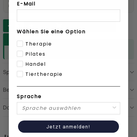
Bestellung per E-Mail über den Liefertermin
E-Mail
informiert.
Anzahl
IN DEN WARENKORB
Wählen Sie eine Option
Therapie
Für Fachkundenpreise
anmelden
oder
als Kunde
registrieren
Pilates
Handel
Spezifikationen
Tiertherapie
Beschreibung
Sprache
Dokumente
0
Jetzt anmelden!