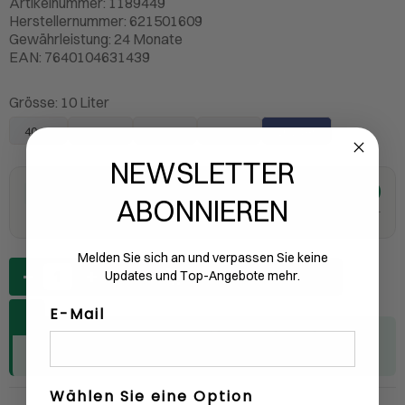
Artikelnummer: 1189449
Herstellernummer: 621501609
Gewährleistung: 24 Monate
EAN: 7640104631439
Grösse:
10 Liter
40 ml
250 ml
1 Liter
5 Liter
10 Liter
NEWSLETTER
347.00
Auf Lager
CHF
ABONNIEREN
19 Stück an Lager
inkl. MWST
Melden Sie sich an und verpassen Sie keine
Anzahl
Updates und Top-Angebote mehr.
IN DEN WARENKORB
E-Mail
Für Fachkundenpreise
anmelden
oder
als Kunde
registrieren
Wählen Sie eine Option