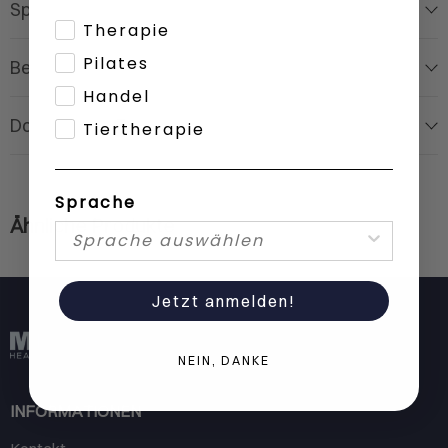
Spezifikationen
Therapie
Pilates
Beschreibung
Handel
Dokumente
Tiertherapie
0
Sprache
Ähnliche Produkte
Jetzt anmelden!
NEIN, DANKE
INFORMATIONEN