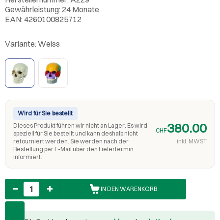
Gewährleistung: 24 Monate
EAN: 4260100825712
Variante:
Weiss
Wird für Sie bestellt
380.00
Dieses Produkt führen wir nicht an Lager. Es wird
CHF
speziell für Sie bestellt und kann deshalb nicht
retourniert werden. Sie werden nach der
inkl. MWST
Bestellung per E-Mail über den Liefertermin
informiert.
Anzahl
IN DEN WARENKORB