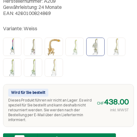
Herstellernummer: A209
Gewährleistung: 24 Monate
EAN: 4260100824869
Variante:
Weiss
Wird für Sie bestellt
438.00
Dieses Produkt führen wir nicht an Lager. Es wird
CHF
speziell für Sie bestellt und kann deshalb nicht
retourniert werden. Sie werden nach der
inkl. MWST
Bestellung per E-Mail über den Liefertermin
informiert.
Anzahl