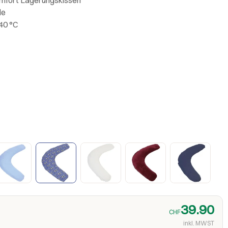
le
40 °C
39.90
CHF
inkl. MWST