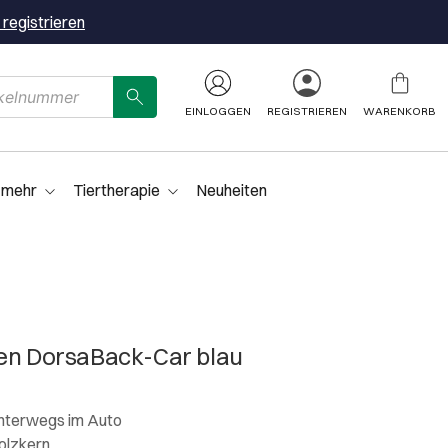
 registrieren
EINLOGGEN
REGISTRIEREN
WARENKORB
 mehr
Tiertherapie
Neuheiten
sen DorsaBack-Car blau
nterwegs im Auto
olzkern