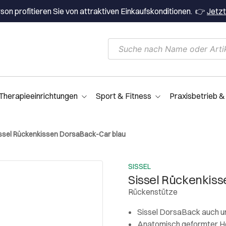
on profitieren Sie von attraktiven Einkaufskonditionen. 👉
Jetzt
Therapieeinrichtungen
Sport & Fitness
Praxisbetrieb &
ssel Rückenkissen DorsaBack-Car blau
SISSEL
Sissel Rückenkis
Rückenstütze
Sissel DorsaBack auch u
Anatomisch geformter H