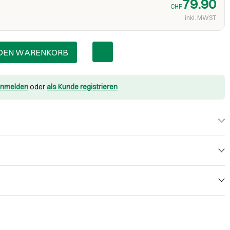
79.90
CHF
inkl. MWST
 DEN WARENKORB
nmelden
oder
als Kunde registrieren