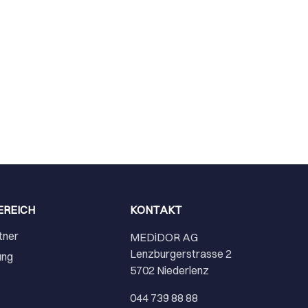
EREICH
KONTAKT
tner
MEDiDOR AG
Lenzburgerstrasse 2
ung
5702 Niederlenz
r
044 739 88 88