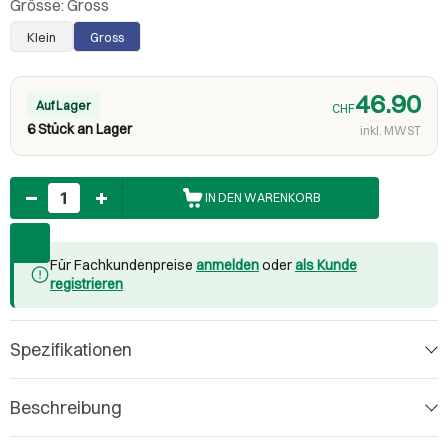
Grösse:
Gross
Klein
Gross
46.90
Auf Lager
CHF
6 Stück an Lager
inkl. MWST
Anzahl
IN DEN WARENKORB
Für Fachkundenpreise
anmelden
oder
als Kunde
registrieren
Spezifikationen
Beschreibung