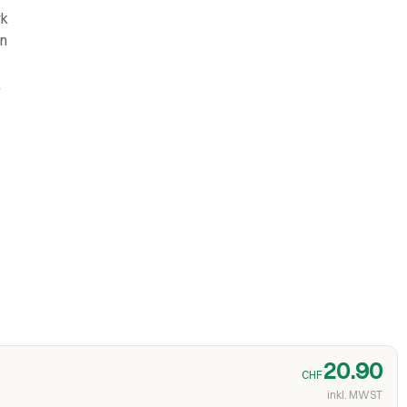
rk
ün
k
20.90
CHF
inkl. MWST