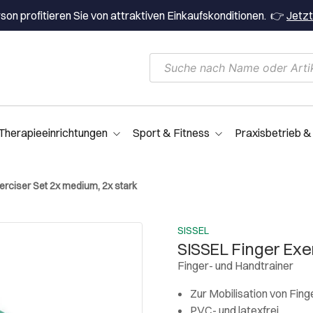
on profitieren Sie von attraktiven Einkaufskonditionen. 👉
Jetzt
Therapieeinrichtungen
Sport & Fitness
Praxisbetrieb &
erciser Set 2x medium, 2x stark
SISSEL
SISSEL Finger Exe
Finger- und Handtrainer
Zur Mobilisation von Fin
PVC- und latexfrei