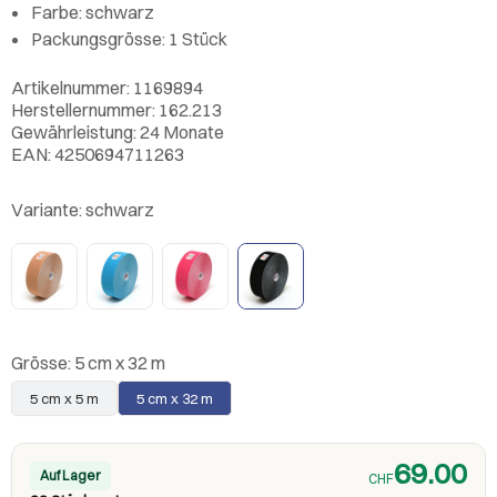
Farbe: schwarz
Packungsgrösse: 1 Stück
Artikelnummer: 1169894
Herstellernummer: 162.213
Gewährleistung: 24 Monate
EAN: 4250694711263
Variante:
schwarz
Grösse:
5 cm x 32 m
5 cm x 5 m
5 cm x 32 m
69.00
Auf Lager
CHF