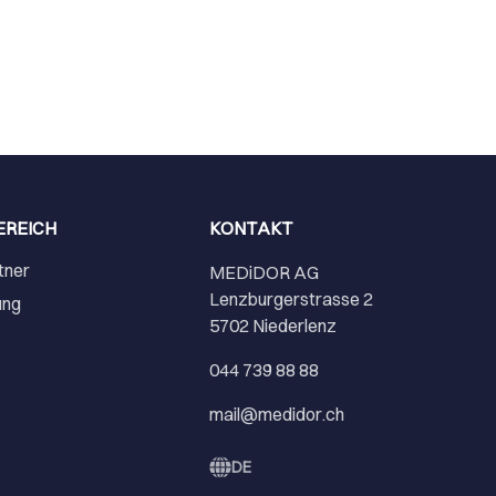
EREICH
KONTAKT
tner
MEDiDOR AG
Lenzburgerstrasse 2
ung
5702 Niederlenz
r
044 739 88 88
mail@medidor.ch
DE