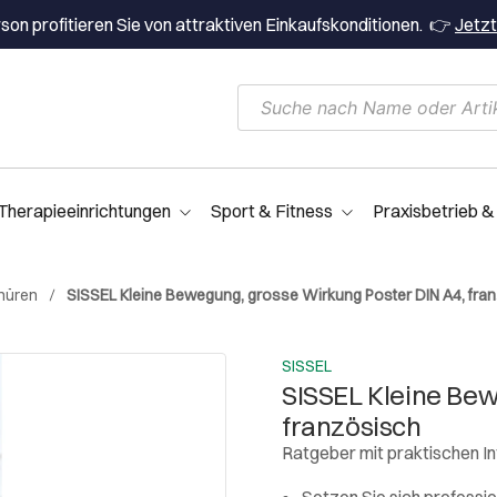
on profitieren Sie von attraktiven Einkaufskonditionen. 👉
Jetzt
Therapieeinrichtungen
Sport & Fitness
Praxisbetrieb &
hüren
SISSEL Kleine Bewegung, grosse Wirkung Poster DIN A4, fra
SISSEL
SISSEL Kleine Bew
französisch
Ratgeber mit praktischen I
Setzen Sie sich professio