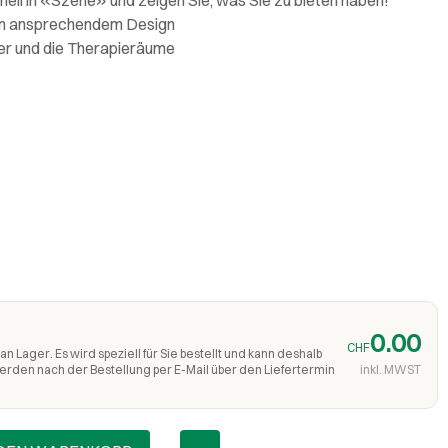
 in ansprechendem Design
er und die Therapieräume
0.00
CHF
an Lager. Es wird speziell für Sie bestellt und kann deshalb
werden nach der Bestellung per E-Mail über den Liefertermin
inkl. MWST