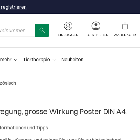
 registrieren
EINLOGGEN
REGISTRIEREN
WARENKORB
 mehr
Tiertherapie
Neuheiten
nzösisch
egung, grosse Wirkung Poster DIN A4,
nformationen und Tipps
nell in «Szene» und zeigen Sie, was Sie zu bieten haben!