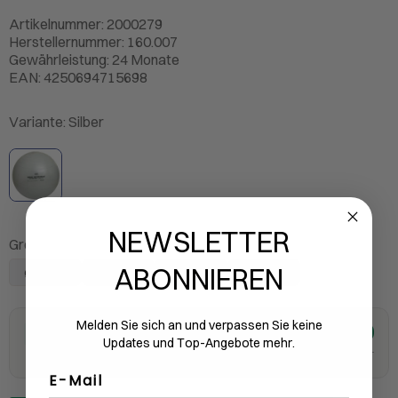
Artikelnummer: 2000279
Herstellernummer: 160.007
Gewährleistung: 24 Monate
EAN: 4250694715698
Variante:
Silber
NEWSLETTER
Grösse:
Ø 55 cm
ABONNIEREN
Ø 75 cm
Ø 65 cm
Ø 55 cm
Ø 45 cm
Melden Sie sich an und verpassen Sie keine
32.90
Auf Lager
CHF
Updates und Top-Angebote mehr.
11 Stück an Lager
inkl. MWST
E-Mail