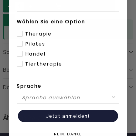
Anzahl
IN DEN WARENKORB
Wählen Sie eine Option
Für Fachkundenpreise
anmelden
oder
als Kunde
registrieren
Therapie
Pilates
Spezifikationen
Handel
Tiertherapie
Beschreibung
Sprache
Dokumente
0
Jetzt anmelden!
Ähnliche Produkte
NEIN, DANKE