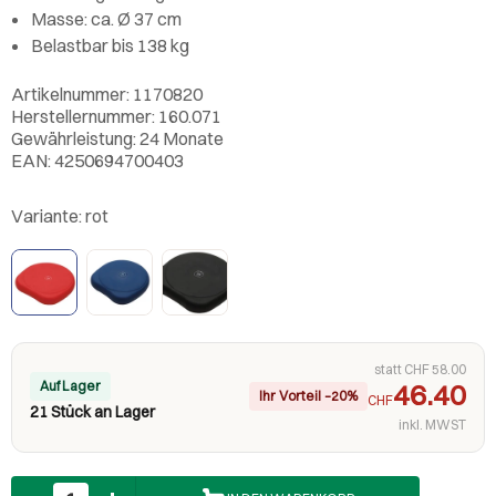
Masse: ca. Ø 37 cm
Belastbar bis 138 kg
Artikelnummer: 1170820
Herstellernummer: 160.071
Gewährleistung: 24 Monate
EAN: 4250694700403
Variante:
rot
statt CHF 58.00
Auf Lager
46.40
Ihr Vorteil –20%
CHF
21 Stück an Lager
inkl. MWST
Anzahl