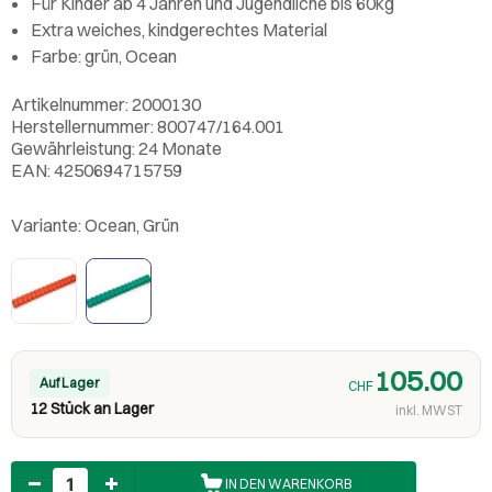
Für Kinder ab 4 Jahren und Jugendliche bis 60kg
Extra weiches, kindgerechtes Material
Farbe: grün, Ocean
Artikelnummer: 2000130
Herstellernummer: 800747/164.001
Gewährleistung: 24 Monate
EAN: 4250694715759
Variante:
Ocean, Grün
105.00
Auf Lager
CHF
12 Stück an Lager
inkl. MWST
Anzahl
IN DEN WARENKORB