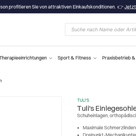
on profitieren Sie von attraktiven Einkaufskonditionen. 👉
Jetzt
Therapieeinrichtungen
Sport & Fitness
Praxisbetrieb &
n
TULI'S
Tuli's Einlegesoh
Schuheinlagen, orthopädisc
Maximale Schmerzlinderu
Dreipunkt-Mechanikunte