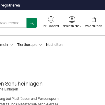
 registrieren
EINLOGGEN
REGISTRIEREN
WARENKORB
 mehr
Tiertherapie
Neuheiten
len Schuheinlagen
he Einlagen
ng bei Plattfüssen und Fersensporn
rstützung (Metatarsal-Arch-Ferse)