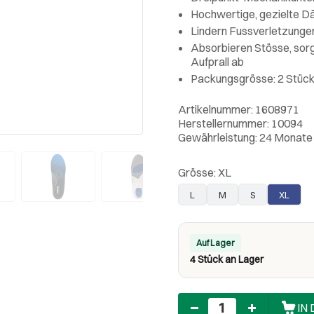
Hochwertige, gezielte D
Lindern Fussverletzunge
Absorbieren Stösse, sor
Aufprall ab
Packungsgrösse: 2 Stüc
Artikelnummer: 1608971
Herstellernummer: 10094
Gewährleistung: 24 Monate
Grösse:
XL
L
M
S
XL
Auf Lager
4 Stück an Lager
Anzahl
IN