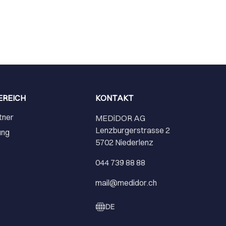
EREICH
KONTAKT
tner
MEDiDOR AG
Lenzburgerstrasse 2
ung
5702 Niederlenz
r
044 739 88 88
mail@medidor.ch
DE