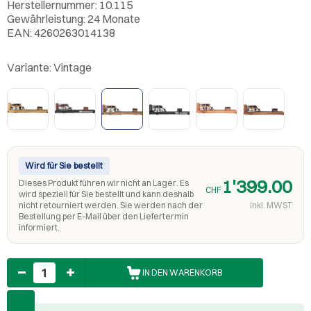
Herstellernummer: 10.115
Gewährleistung: 24 Monate
EAN: 4260263014138
Variante:
Vintage
Wird für Sie bestellt
1'399.00
Dieses Produkt führen wir nicht an Lager. Es
CHF
wird speziell für Sie bestellt und kann deshalb
nicht retourniert werden. Sie werden nach der
inkl. MWST
Bestellung per E-Mail über den Liefertermin
informiert.
Anzahl
IN DEN WARENKORB