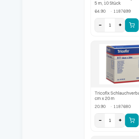
5 m, 10 Stück
64.90
· 1187699
−
+
1
Tricofix Schlauchverb
cm x 20 m
20.90
· 1187680
−
+
1