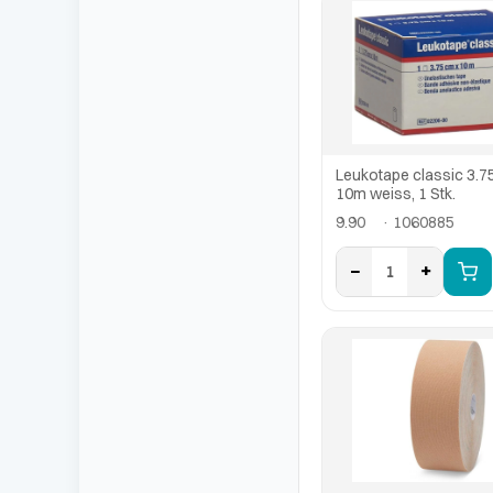
Leukotape classic 3.7
10m weiss, 1 Stk.
9.90
· 1060885
−
+
1