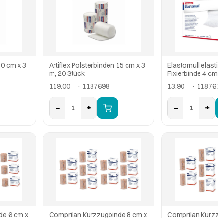
10 cm x 3
Artiflex Polsterbinden 15 cm x 3
Elastomull elast
m, 20 Stück
Fixierbinde 4 cm
119.00
· 1187698
13.90
· 11876
−
+
−
+
1
1
de 6 cm x
Comprilan Kurzzugbinde 8 cm x
Comprilan Kurz