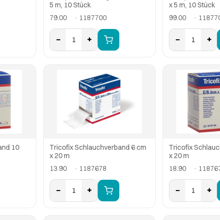
5 m, 10 Stück
x 5 m, 10 Stück
79.00
· 1187700
99.00
· 11877
−
+
−
+
1
1
and 10
Tricofix Schlauchverband 6 cm
Tricofix Schlau
x 20 m
x 20 m
13.90
· 1187678
18.90
· 11876
−
+
−
+
1
1