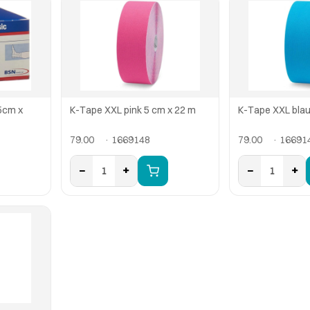
5cm x
K-Tape XXL pink 5 cm x 22 m
K-Tape XXL blau
79.00
· 1669148
79.00
· 16691
−
+
−
+
1
1