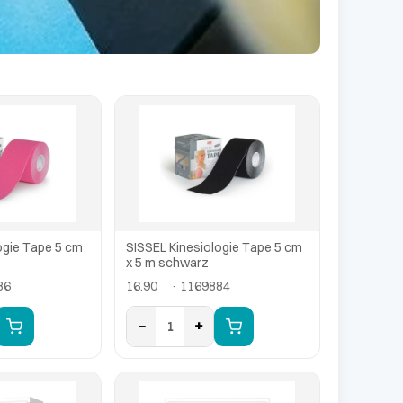
ogie Tape 5 cm
SISSEL Kinesiologie Tape 5 cm
x 5 m schwarz
86
16.90
· 1169884
−
+
1