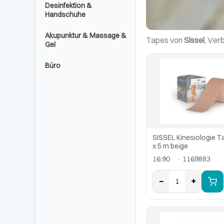
Desinfektion &
Handschuhe
Akupunktur & Massage &
Tapes von
Sissel
, Ver
Gel
Büro
SISSEL Kinesiologie T
x 5 m beige
16.90
· 1169883
−
+
1