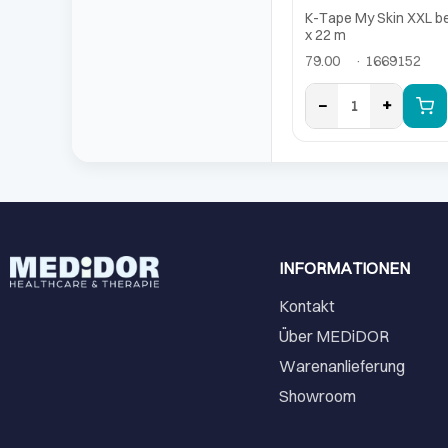
K-Tape My Skin XXL b
x 22 m
79.00
· 1669152
−
+
1
INFORMATIONEN
Kontakt
Über MEDiDOR
Warenanlieferung
Showroom