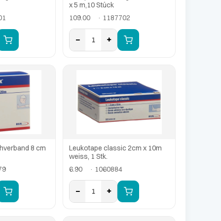
x 5 m,10 Stück
01
109.00
· 1187702
−
+
1
chverband 8 cm
Leukotape classic 2cm x 10m
weiss, 1 Stk.
79
6.90
· 1060884
−
+
1