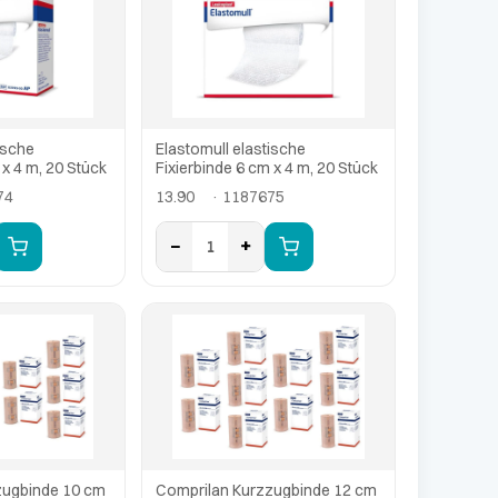
ische
Elastomull elastische
 x 4 m, 20 Stück
Fixierbinde 6 cm x 4 m, 20 Stück
74
13.90
· 1187675
−
+
1
zugbinde 10 cm
Comprilan Kurzzugbinde 12 cm