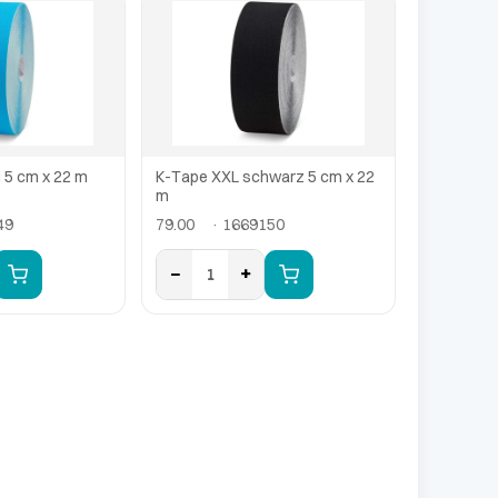
 5 cm x 22 m
K-Tape XXL schwarz 5 cm x 22
m
49
79.00
· 1669150
−
+
1