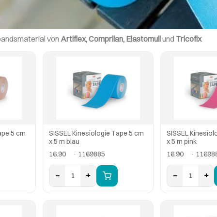
bandsmaterial von
Artiflex, Comprilan, Elastomull
und
Tricofix
ape 5 cm
SISSEL Kinesiologie Tape 5 cm
SISSEL Kinesiol
x 5 m blau
x 5 m pink
16.90
· 1169885
16.90
· 11698
−
+
−
+
1
1