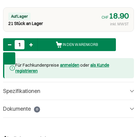
18.90
Auf Lager
CHF
21 Stück an Lager
inkl. MWST
Anzahl
IN DEN WARENKORB
Für Fachkundenpreise
anmelden
oder
als Kunde
registrieren
Spezifikationen
Dokumente
0