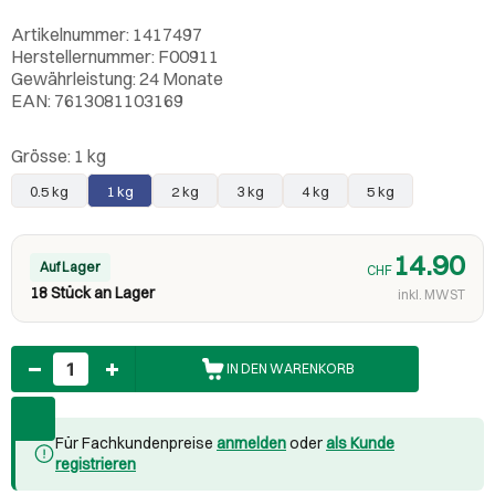
Artikelnummer: 1417497
Herstellernummer: F00911
Gewährleistung: 24 Monate
EAN: 7613081103169
Grösse:
1 kg
0.5 kg
1 kg
2 kg
3 kg
4 kg
5 kg
14.90
Auf Lager
CHF
18 Stück an Lager
inkl. MWST
Anzahl
IN DEN WARENKORB
Für Fachkundenpreise
anmelden
oder
als Kunde
registrieren