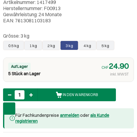
Artikelnummer: 1417499
Herstellernummer: F00913
Gewährleistung: 24 Monate
EAN: 7613081103183
Grösse:
3 kg
0.5 kg
1 kg
2 kg
3 kg
4 kg
5 kg
24.90
Auf Lager
CHF
5 Stück an Lager
inkl. MWST
Anzahl
IN DEN WARENKORB
Für Fachkundenpreise
anmelden
oder
als Kunde
registrieren