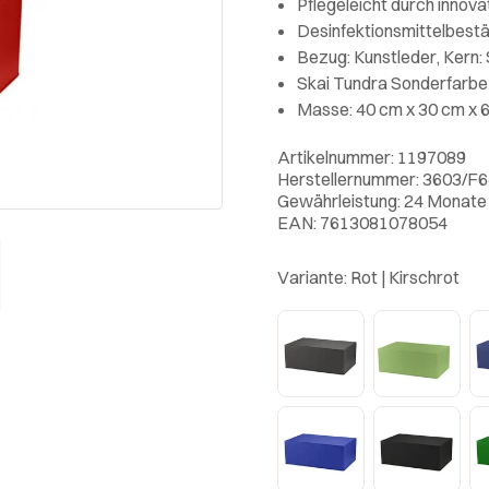
Pflegeleicht durch innov
Desinfektionsmittelbest
Bezug: Kunstleder, Kern:
Skai Tundra Sonderfarbe 
Masse: 40 cm x 30 cm x 
Artikelnummer: 1197089
Herstellernummer: 3603/F
Gewährleistung: 24 Monate
EAN: 7613081078054
Variante:
Rot | Kirschrot