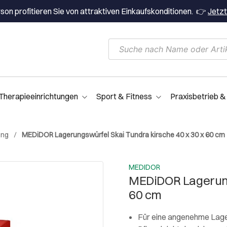
on profitieren Sie von attraktiven Einkaufskonditionen. 👉
Jetzt
Therapieeinrichtungen
Sport & Fitness
Praxisbetrieb &
ung
MEDiDOR Lagerungswürfel Skai Tundra kirsche 40 x 30 x 60 cm
MEDIDOR
MEDiDOR Lagerung
60 cm
Für eine angenehme Lager