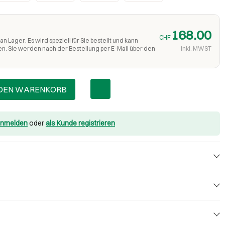
168.00
CHF
an Lager. Es wird speziell für Sie bestellt und kann
en. Sie werden nach der Bestellung per E-Mail über den
inkl. MWST
 DEN WARENKORB
nmelden
oder
als Kunde registrieren